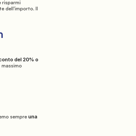
 risparmi 
e dell'importo. Il 
 
conto del 20% o 
l massimo 
remo sempre 
una 