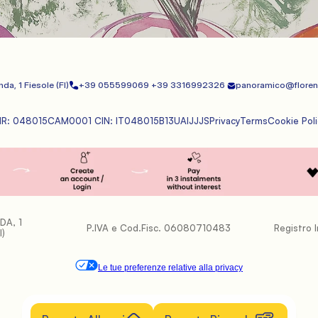
nda, 1
 Fiesole (FI)
+39 055599069 
+39 3316992326 
panoramico@floren
IR: 048015CAM0001 CIN: IT048015B13UAIJJJS
Privacy
Terms
Cookie Poli
DA, 1
P.IVA e Cod.Fisc. 06080710483
Registro 
I)
Le tue preferenze relative alla privacy