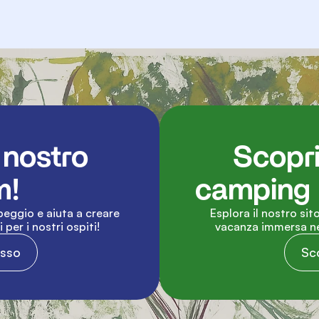
 nostro 
Scopri 
m!
camping 
eggio e aiuta a creare 
Esplora il nostro sito
per i nostri ospiti!
vacanza immersa nel
esso
Sco