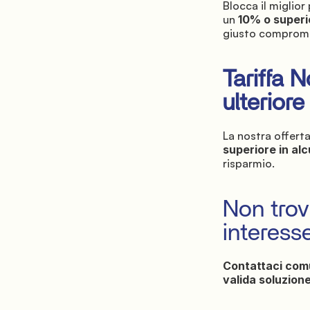
Blocca il miglior
un
 10% o superio
giusto comprome
Tariffa 
ulterior
La nostra offerta 
superiore in alc
risparmio.
Non trovi
interess
Contattaci co
valida soluzion