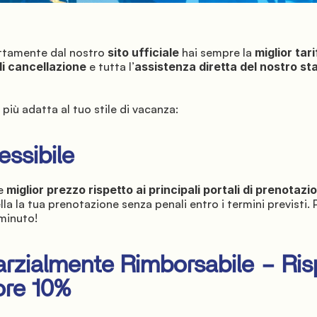
ttamente dal nostro 
sito ufficiale
 hai sempre la 
miglior tar
di cancellazione
 e tutta l’
assistenza diretta del nostro st
 più adatta al tuo stile di vacanza:
lessibile
e 
miglior prezzo rispetto ai principali portali di prenotazi
la la tua prenotazione senza penali entro i termini previsti. P
 minuto!
Parzialmente Rimborsabile – Ris
iore 10%