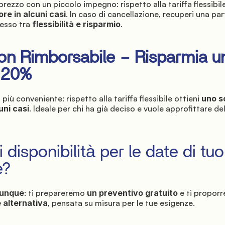
 prezzo con un piccolo impegno: rispetto alla tariffa flessibile
re in alcuni casi
. In caso di cancellazione, recuperi una part
sso tra 
flessibilità e risparmio
.
Non Rimborsabile – Risparmia un
e 20%
più conveniente: rispetto alla tariffa flessibile ottieni 
uno s
uni casi
. Ideale per chi ha già deciso e vuole approfittare de
 disponibilità per le date di tuo 
e?
munque
: ti prepareremo 
un preventivo gratuito
 e ti propor
e alternativa
, pensata su misura per le tue esigenze.