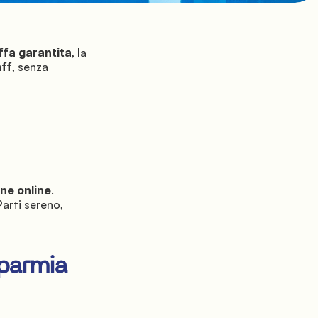
iffa garantita
, la 
aff
, senza 
one online
. 
arti sereno, 
parmia 