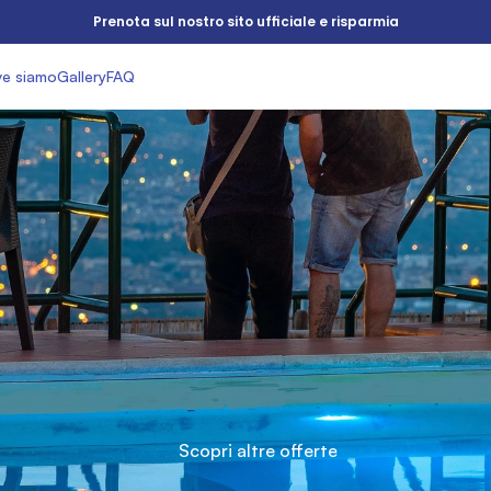
Prenota sul nostro sito ufficiale e risparmia
e siamo
Gallery
FAQ
rte
esclusive
Prenot
sito
ufficiale
Scopri altre offerte