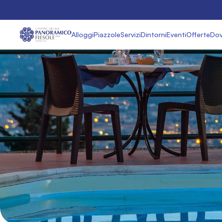
Alloggi
Piazzole
Servizi
Dintorni
Eventi
Offerte
Dov
Offe