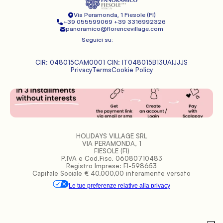
Via Peramonda, 1
 Fiesole (FI)
+39 055599069 
+39 3316992326 
panoramico@florencevillage.com
Seguici su:
CIR: 048015CAM0001 CIN: IT048015B13UAIJJJS
Privacy
Terms
Cookie Policy
HOLIDAYS VILLAGE SRL
VIA PERAMONDA, 1
FIESOLE (FI)
P.IVA e Cod.Fisc. 06080710483
Registro Imprese: FI-598653
Capitale Sociale € 40.000,00 interamente versato
Le tue preferenze relative alla privacy