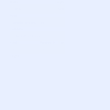
Nome
Cognome
Email
Cellulare
Adulti
Bambini 3–11 anni
Neonati 0-2 anni
Lingua
Tipologia di alloggio
Specificare Grandezza
Check-in
Check-out