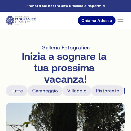
Prenota sul nostro sito ufficiale e risparmia
Chiama Adesso
Alloggi
Piazzole
Galleria Fotografica
Servizi
Inizia a sognare la 
Dintorni
tua prossima 
Eventi
vacanza!
Offerte
Tutte
Campeggio
Villaggio
Ristorante
A
Dove siamo
Gallery
FAQ
Chiama ora