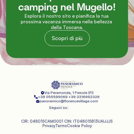
camping nel Mugello!
Esplora il nostro sito e pianifica la tua 
prossima vacanza immersa nella bellezza 
della Toscana.
Scopri di più
Via Peramonda, 1
 Fiesole (FI)
+39 055599069 
+39 3316992326 
panoramico@florencevillage.com
Seguici su:
CIR: 048015CAM0001 CIN: IT048015B13UAIJJJS
Privacy
Terms
Cookie Policy