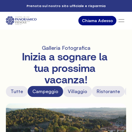
Prenota sul nostro sito ufficiale e risparmia
Chiama Adesso
Alloggi
Piazzole
Galleria Fotografica
Servizi
Inizia a sognare la 
Dintorni
tua prossima 
Eventi
vacanza!
Offerte
Tutte
Campeggio
Villaggio
Ristorante
A
Dove siamo
Gallery
FAQ
Chiama ora